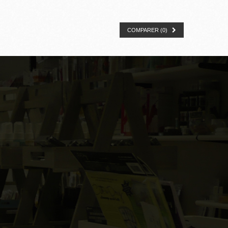
COMPARER (
0
)