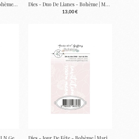
Dies - Trio De Feuillages - Bohème |...
Dies - Duo De Lianes - Bohème | Marie-LN...
13,00 €
Die - Love - Bohème | Marie-LN Geffray
Dies - Jour De Fête - Bohème | Marie-LN...