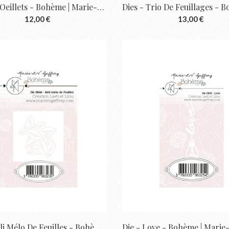
Die - 24 Oeillets - Bohème | Marie-LN Geffray
12,00 €
13,00 €
Die - Méli Mélo De Feuilles - Bohème |...