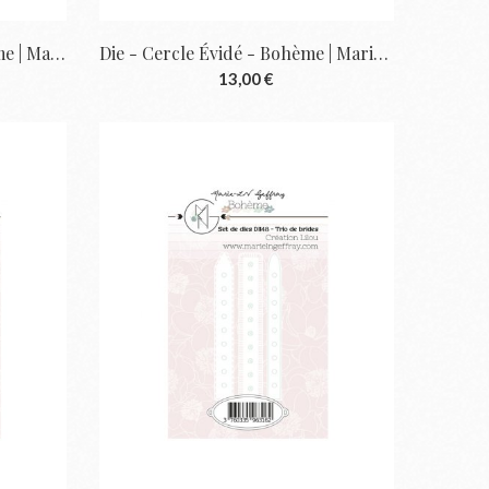
Dies - Grand Fanion - Bohème | Marie-LN...
Die - Cercle Évidé - Bohème | Marie-LN...
13,00 €