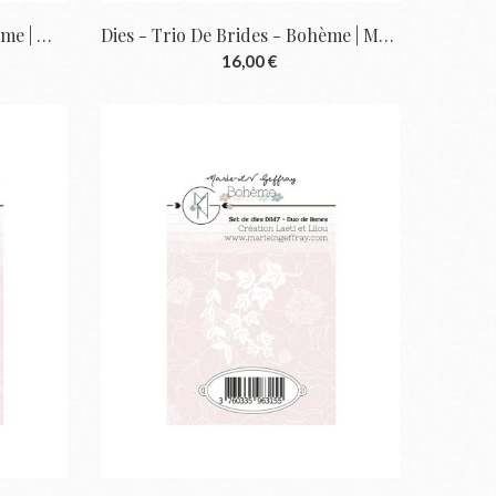
Die - Hexagone Évidé - Bohème | Marie-LN...
Dies - Trio De Brides - Bohème | Marie-LN...
16,00 €