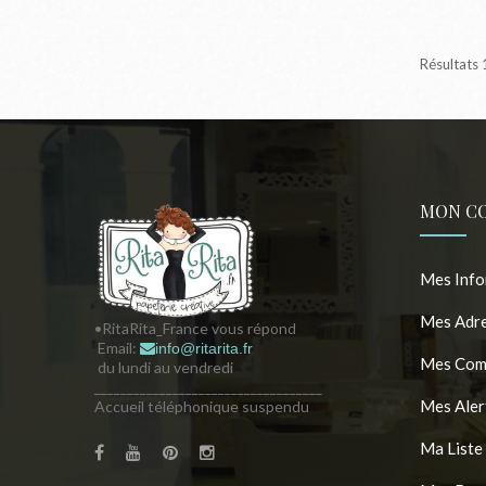
Résultats 
MON C
Mes Info
Mes Adr
•RitaRita_France vous répond
Email:
info@ritarita.fr
Mes Com
du lundi au vendredi
___________________________________
Mes Aler
Accueil téléphonique suspendu
Ma Liste