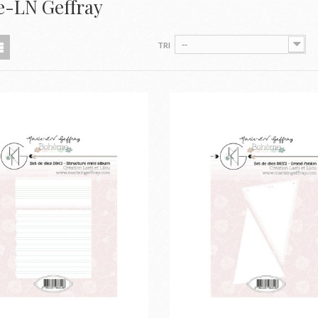
e-LN Geffray
--
TRI