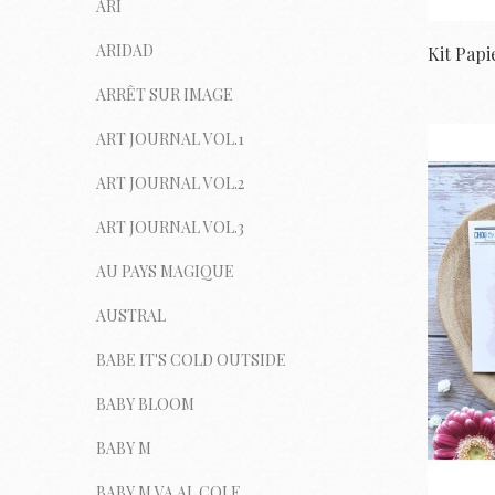
ARI
ARIDAD
ARRÊT SUR IMAGE
ART JOURNAL VOL.1
ART JOURNAL VOL.2
ART JOURNAL VOL.3
AU PAYS MAGIQUE
AUSTRAL
BABE IT'S COLD OUTSIDE
BABY BLOOM
BABY M
BABY M VA AL COLE