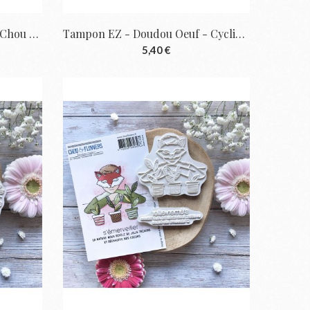
Les Illustrations - Cyclique | Chou & Flowers
Tampon EZ - Doudou Oeuf - Cyclique | Chou...
5,40 €