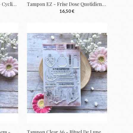
Tampon EZ - L'épouvantail - Cyclique |...
Tampon EZ - Frise Dose Quotidienne -...
16,50 €
Tampon Clear DL - Carpe Diem - Cyclique |...
Tampon Clear A6 - Rituel De Lune -...