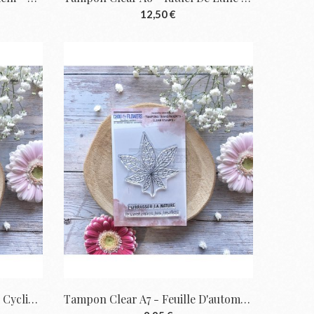
12,50 €
Tampon Clear A7 - Flocons - Cyclique |...
Tampon Clear A7 - Feuille D'automne -...