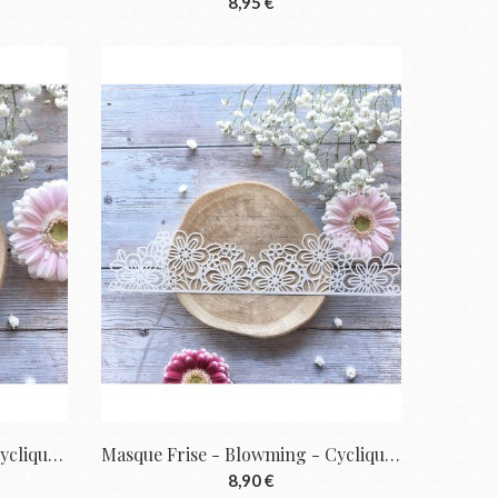
8,95 €
Tampon Clear A8 - Soleil - Cyclique | Chou...
Masque Frise - Blowming - Cyclique | Chou...
8,90 €