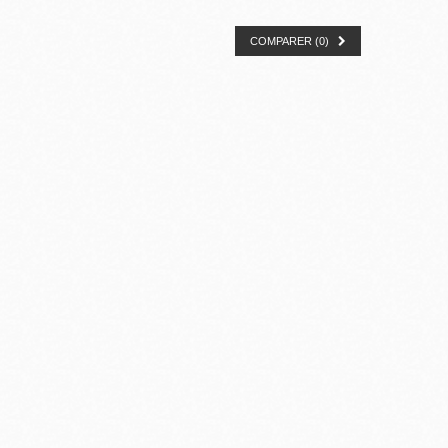
COMPARER (
0
)