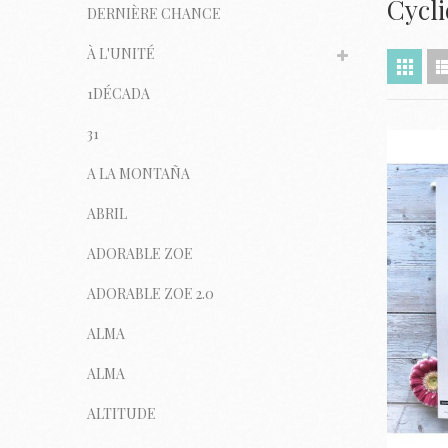
Cycl
DERNIÈRE CHANCE
À L'UNITÉ
1DÉCADA
31
A LA MONTAÑA
ABRIL
ADORABLE ZOE
ADORABLE ZOE 2.0
ALMA
ALMA
ALTITUDE