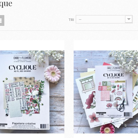
ique
--
TRI