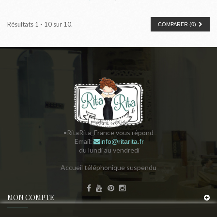
Résultats 1 - 10 sur 10.
COMPARER (
0
)
•RitaRita_France vous répond
Email:
info@ritarita.fr
du lundi au vendredi
___________________________________
Accueil téléphonique suspendu
MON COMPTE