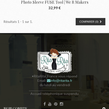
Photo Sleeve FUSE Tool | We R Makers
32,99 €
Résultats 1 - 1 sur 1.
COMPARER (
0
)
•RitaRita_France vous répond
Email:
info@ritarita.fr
du lundi au vendredi
___________________________________
Accueil téléphonique suspendu
MON COMPTE