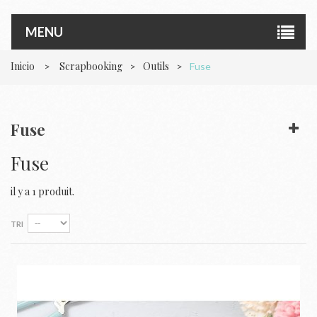
MENU
Inicio
Scrapbooking
Outils
>
>
>
Fuse
Fuse
Fuse
il y a 1 produit.
TRI