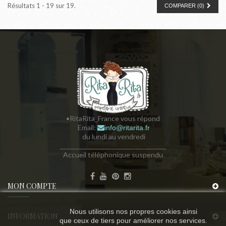
Résultats 1 - 19 sur 19.
COMPARER (
0
)
•RitaRita_France vous répond
Email:
info@ritarita.fr
du lundi au vendredi
___________________________________
Accueil téléphonique suspendu
MON COMPTE
Nous utilisons nos propres cookies ainsi
INFORMATION
que ceux de tiers pour améliorer nos services.