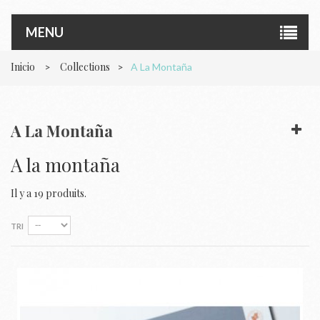
MENU
Inicio
Collections
>
>
A La Montaña
A La Montaña
A la montaña
Il y a 19 produits.
TRI