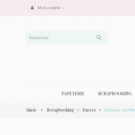
Mon compte
PAPETERIE
SCRAPBOOKING
Inicio
Scrapbooking
Encres
>
>
>
Distress Ink Min