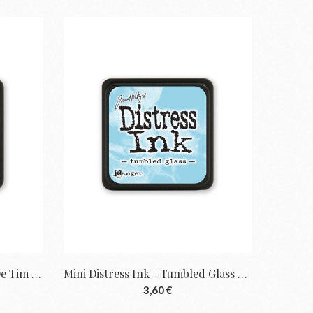
Mini Distress Ink - Tea Dye De Tim Holtz |...
Mini Distress Ink - Tumbled Glass De Tim...
3,60 €