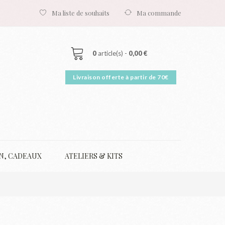
Ma liste de souhaits
Ma commande
0
article(s) -
0,00 €
N, CADEAUX
ATELIERS & KITS