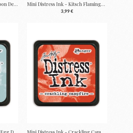
Mini Distress Ink - Prize Ribbon De Tim...
Mini Distress Ink - Kitsch Flamingo De Tim...
3,99 €
Mini Distress Ink - Speckled Egg De Tim...
Mini Distress Ink - Crackling Campfire De...