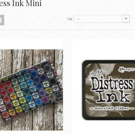
ess Ink Mini
--
TRI