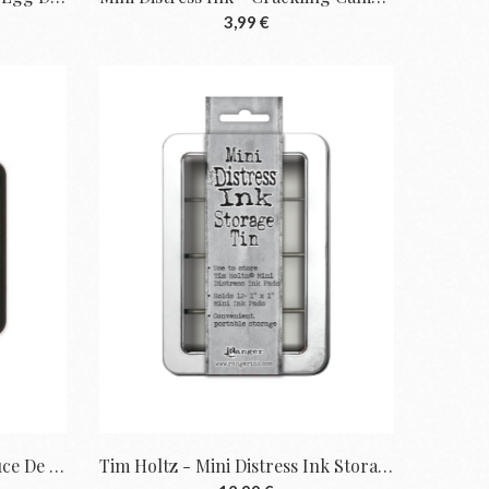
3,99 €
Mini Distress Ink - Iced Spruce De Tim...
Tim Holtz - Mini Distress Ink Storage Tin...