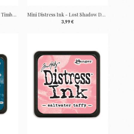
Mini Distress Ink - Scorched Timber De Tim...
Mini Distress Ink - Lost Shadow De Tim...
3,99 €