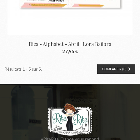
Dies - Alphabet - Abril | Lora Bailora
27,95 €
Résultats 1 - 5 sur 5.
COMPARER (
0
)
•RitaRita_France vous répond