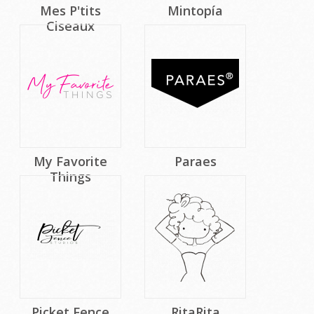
Mes P'tits
Mintopía
Ciseaux
My Favorite
Paraes
Things
Picket Fence
RitaRita