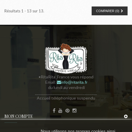
Résultats 1 - 13 sur 13.
COMPARER (
0
)
•RitaRita_France vous répond
Email:
info@ritarita.fr
du lundi au vendredi
___________________________________
Accueil téléphonique suspendu
MON COMPTE
Nous utilisons nos propres cookies ainsi