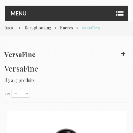
MENU
Inicio
Scrapbooking
Encres
>
>
>
VersaFine
VersaFine
VersaFine
Il y a 13 produits.
TRI