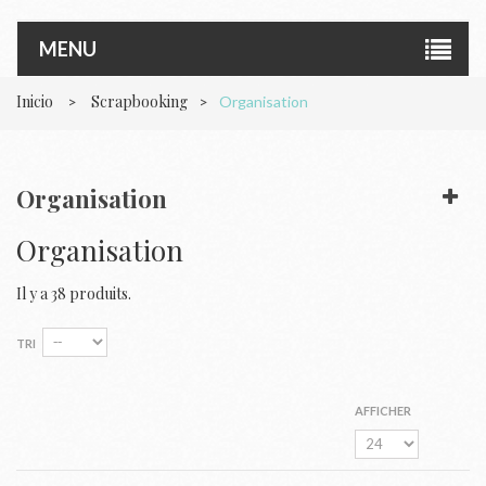
MENU
Inicio
Scrapbooking
>
>
Organisation
Organisation
Organisation
Il y a 38 produits.
TRI
AFFICHER