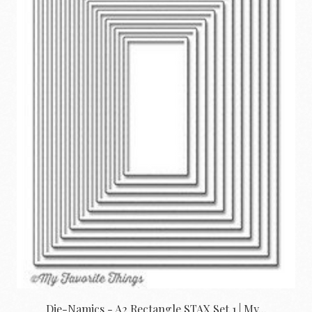
Die-Namics - A2 Rectangle STAX Set 1 | My...