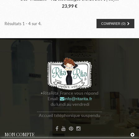
23,99 €
Résultats 1 - 4 sur 4.
COMPARER (
0
)
•RitaRita_France vous répond
Email:
info@ritarita.fr
du lundi au vendredi
___________________________________
Accueil téléphonique suspendu
MON COMPTE