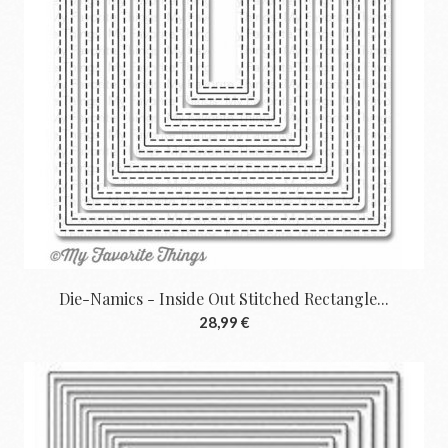
Die-Namics - Inside Out Stitched Rectangle...
28,99 €