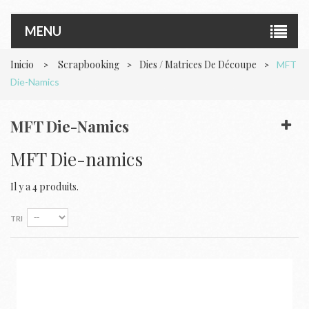
MENU
Inicio
Scrapbooking
Dies / Matrices De Découpe
>
>
>
MFT
Die-Namics
MFT Die-Namics
MFT Die-namics
Il y a 4 produits.
TRI