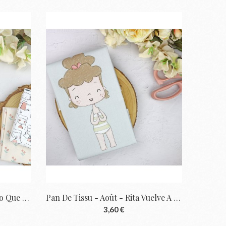
Pan De Tissu - Repos - Sea Lo Que Sea |...
Pan De Tissu - Août - Rita Vuelve A Casa |...
3,60 €