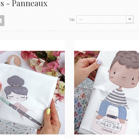
us - Panneaux
--
TRI