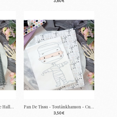
3,60 €
Pan De Tissu - Sabrina - Cute Halloween |...
Pan De Tissu - Toutânkhamon - Cute...
3,50 €