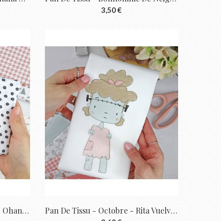
3,50 €
Coupon De Tissu - Boutons - Ohana En...
Pan De Tissu - Octobre - Rita Vuelve A...