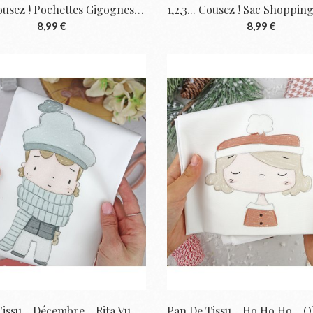
1,2,3... Cousez ! Pochettes Gigognes -...
8,99 €
8,99 €
Pan De Tissu - Décembre - Rita Vuelve A...