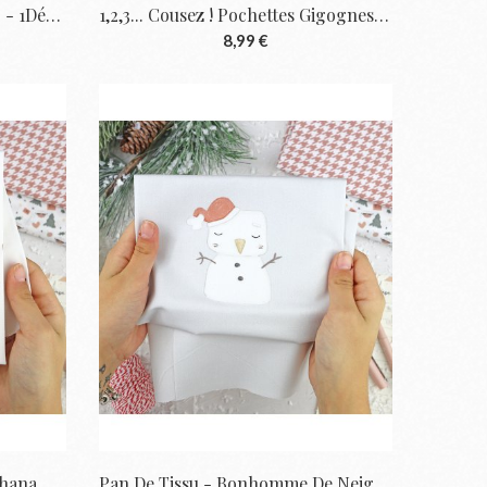
1,2,3... Cousez ! Sac Shopping - 1Década |...
1,2,3... Cousez ! Pochettes Gigognes -...
8,99 €
Pan De Tissu - Ho Ho Ho - Ohana En...
Pan De Tissu - Bonhomme De Neige - Ohana...