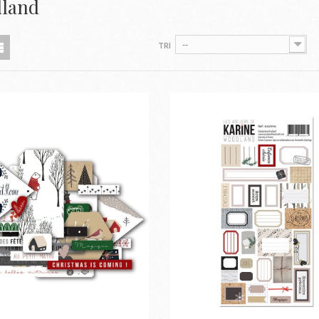
land
--
TRI