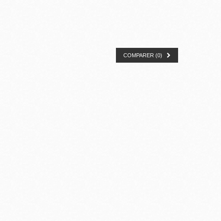
COMPARER (
0
)