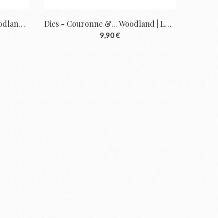
Autocollants Étiquettes - Woodland | Les...
Dies - Couronne &... Woodland | Les...
9,90 €